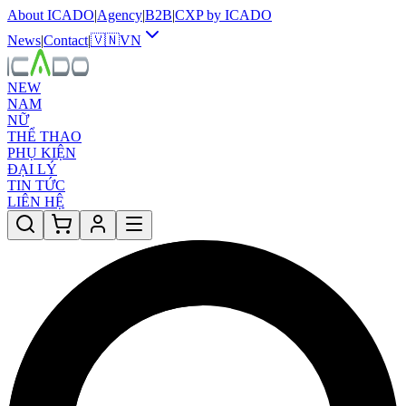
About ICADO
|
Agency
|
B2B
|
CXP by ICADO
News
|
Contact
|
🇻🇳
VN
NEW
NAM
NỮ
THỂ THAO
PHỤ KIỆN
ĐẠI LÝ
TIN TỨC
LIÊN HỆ