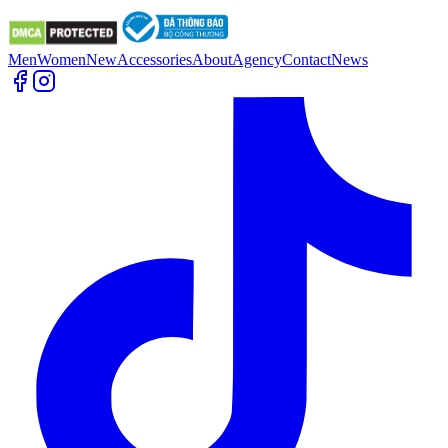
Men
Women
New
Accessories
About
Agency
Contact
News