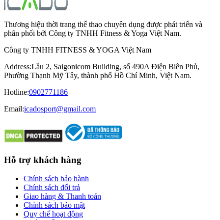
Thương hiệu thời trang thể thao chuyên dụng được phát triển và
phân phối bởi Công ty TNHH Fitness & Yoga Việt Nam.
Công ty TNHH FITNESS & YOGA Việt Nam
Address
:
Lầu 2, Saigonicom Building, số 490A Điện Biên Phủ,
Phường Thạnh Mỹ Tây, thành phố Hồ Chí Minh, Việt Nam.
Hotline
:
0902771186
Email:
icadosport@gmail.com
Hỗ trợ khách hàng
Chính sách bảo hành
Chính sách đổi trả
Giao hàng & Thanh toán
Chính sách bảo mật
Quy chế hoạt động