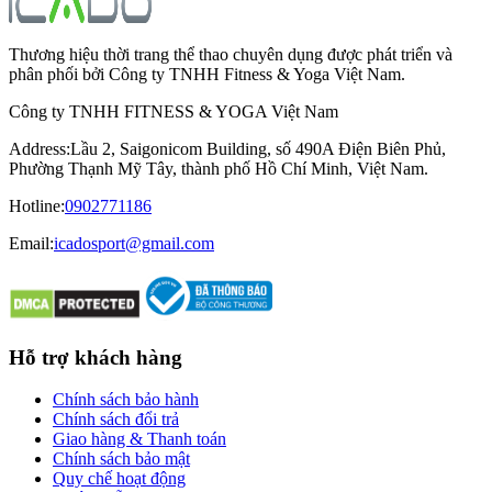
Thương hiệu thời trang thể thao chuyên dụng được phát triển và
phân phối bởi Công ty TNHH Fitness & Yoga Việt Nam.
Công ty TNHH FITNESS & YOGA Việt Nam
Address
:
Lầu 2, Saigonicom Building, số 490A Điện Biên Phủ,
Phường Thạnh Mỹ Tây, thành phố Hồ Chí Minh, Việt Nam.
Hotline
:
0902771186
Email:
icadosport@gmail.com
Hỗ trợ khách hàng
Chính sách bảo hành
Chính sách đổi trả
Giao hàng & Thanh toán
Chính sách bảo mật
Quy chế hoạt động