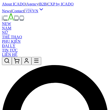
About ICADO
|
Agency
|
B2B
|
CXP by ICADO
News
|
Contact
|
🇻🇳
VN
NEW
NAM
NỮ
THỂ THAO
PHỤ KIỆN
ĐẠI LÝ
TIN TỨC
LIÊN HỆ