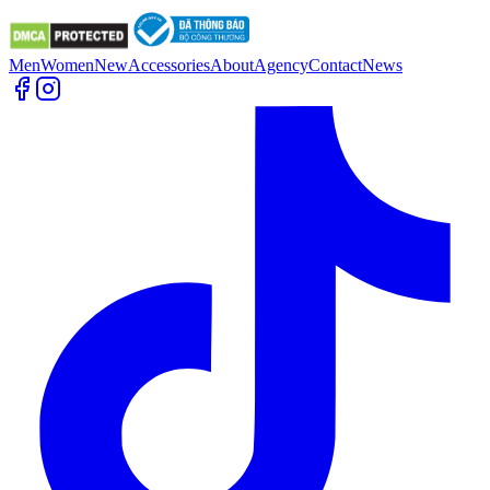
Men
Women
New
Accessories
About
Agency
Contact
News