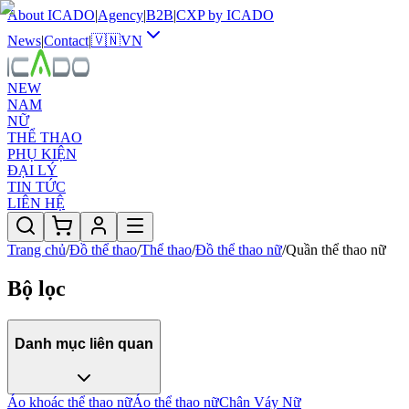
About ICADO
|
Agency
|
B2B
|
CXP by ICADO
News
|
Contact
|
🇻🇳
VN
NEW
NAM
NỮ
THỂ THAO
PHỤ KIỆN
ĐẠI LÝ
TIN TỨC
LIÊN HỆ
Trang chủ
/
Đồ thể thao
/
Thể thao
/
Đồ thể thao nữ
/
Quần thể thao nữ
Bộ lọc
Danh mục liên quan
Áo khoác thể thao nữ
Áo thể thao nữ
Chân Váy Nữ