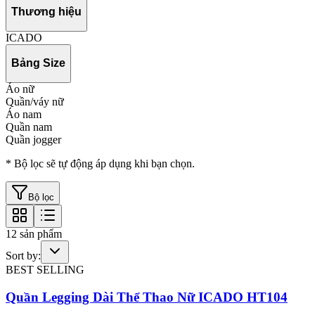
Thương hiệu
ICADO
Bảng Size
Áo nữ
Quần/váy nữ
Áo nam
Quần nam
Quần jogger
* Bộ lọc sẽ tự động áp dụng khi bạn chọn.
Bộ lọc
12
sản phẩm
Sort by:
BEST SELLING
Quần Legging Dài Thể Thao Nữ ICADO HT104