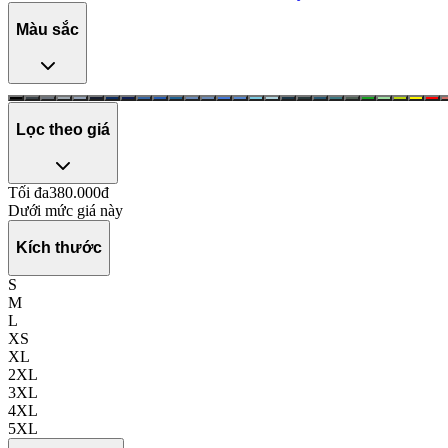
Màu sắc
Lọc theo giá
Tối đa
380.000
đ
Dưới mức giá này
Kích thước
S
M
L
XS
XL
2XL
3XL
4XL
5XL