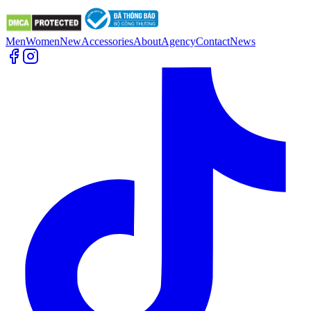
Men
Women
New
Accessories
About
Agency
Contact
News