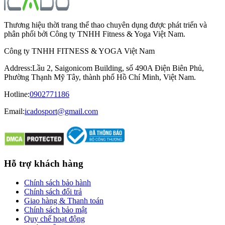
Thương hiệu thời trang thể thao chuyên dụng được phát triển và
phân phối bởi Công ty TNHH Fitness & Yoga Việt Nam.
Công ty TNHH FITNESS & YOGA Việt Nam
Address
:
Lầu 2, Saigonicom Building, số 490A Điện Biên Phủ,
Phường Thạnh Mỹ Tây, thành phố Hồ Chí Minh, Việt Nam.
Hotline
:
0902771186
Email:
icadosport@gmail.com
Hỗ trợ khách hàng
Chính sách bảo hành
Chính sách đổi trả
Giao hàng & Thanh toán
Chính sách bảo mật
Quy chế hoạt động