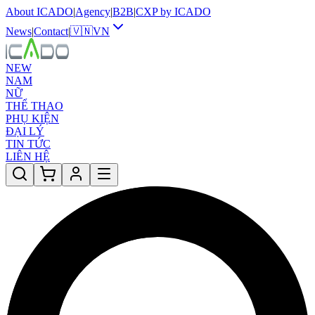
About ICADO
|
Agency
|
B2B
|
CXP by ICADO
News
|
Contact
|
🇻🇳
VN
NEW
NAM
NỮ
THỂ THAO
PHỤ KIỆN
ĐẠI LÝ
TIN TỨC
LIÊN HỆ