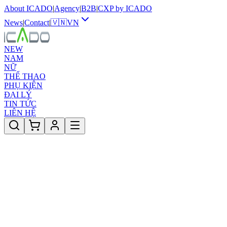
About ICADO
|
Agency
|
B2B
|
CXP by ICADO
News
|
Contact
|
🇻🇳
VN
NEW
NAM
NỮ
THỂ THAO
PHỤ KIỆN
ĐẠI LÝ
TIN TỨC
LIÊN HỆ