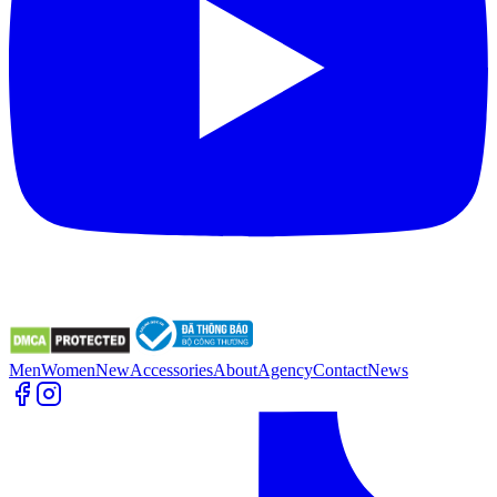
Men
Women
New
Accessories
About
Agency
Contact
News