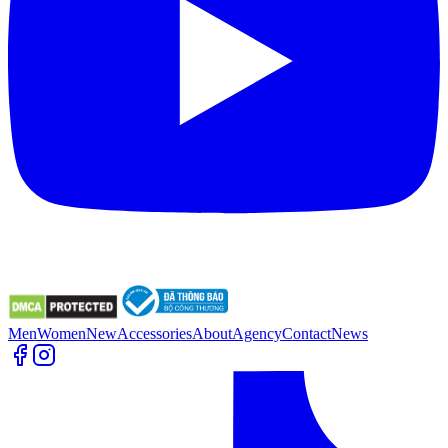
Men
Women
New
Accessories
About
Agency
Contact
News