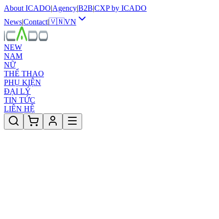
About ICADO
|
Agency
|
B2B
|
CXP by ICADO
News
|
Contact
|
🇻🇳
VN
NEW
NAM
NỮ
THỂ THAO
PHỤ KIỆN
ĐẠI LÝ
TIN TỨC
LIÊN HỆ