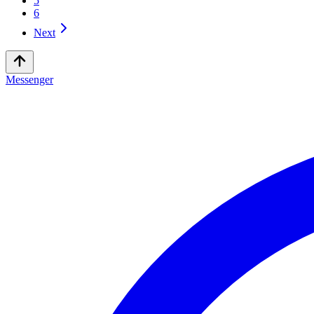
5
6
Next
Messenger