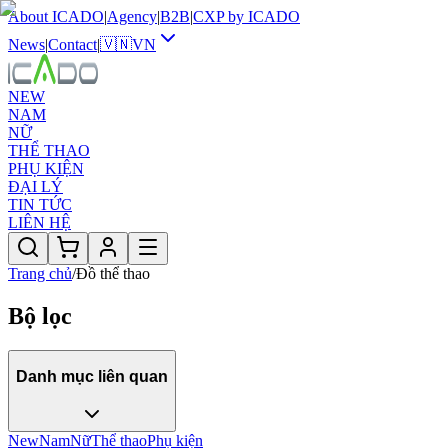
About ICADO
|
Agency
|
B2B
|
CXP by ICADO
News
|
Contact
|
🇻🇳
VN
NEW
NAM
NỮ
THỂ THAO
PHỤ KIỆN
ĐẠI LÝ
TIN TỨC
LIÊN HỆ
Trang chủ
/
Đồ thể thao
Bộ lọc
Danh mục liên quan
New
Nam
Nữ
Thể thao
Phụ kiện