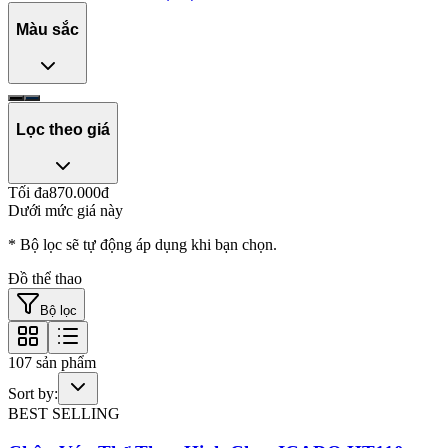
Màu sắc
Lọc theo giá
Tối đa
870.000
đ
Dưới mức giá này
* Bộ lọc sẽ tự động áp dụng khi bạn chọn.
Đồ thể thao
Bộ lọc
107
sản phẩm
Sort by:
BEST SELLING