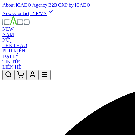
About ICADO
|
Agency
|
B2B
|
CXP by ICADO
News
|
Contact
|
🇻🇳
VN
NEW
NAM
NỮ
THỂ THAO
PHỤ KIỆN
ĐẠI LÝ
TIN TỨC
LIÊN HỆ