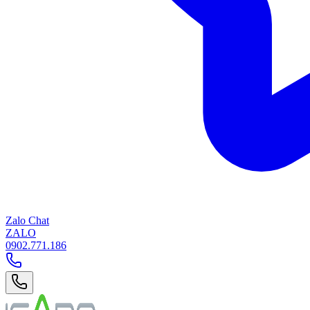
Zalo Chat
ZALO
0902.771.186