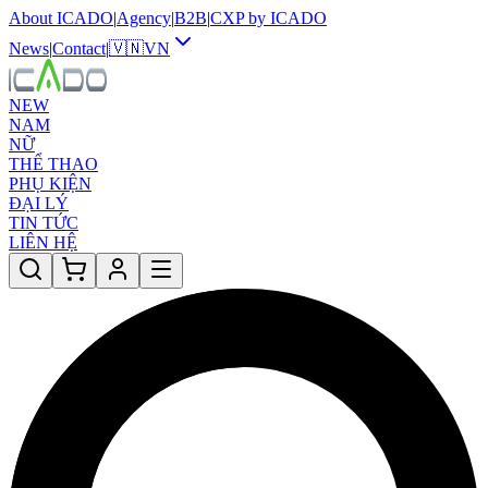
About ICADO
|
Agency
|
B2B
|
CXP by ICADO
News
|
Contact
|
🇻🇳
VN
NEW
NAM
NỮ
THỂ THAO
PHỤ KIỆN
ĐẠI LÝ
TIN TỨC
LIÊN HỆ