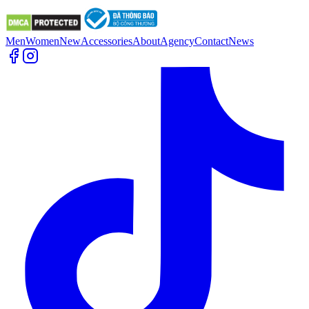
Men
Women
New
Accessories
About
Agency
Contact
News