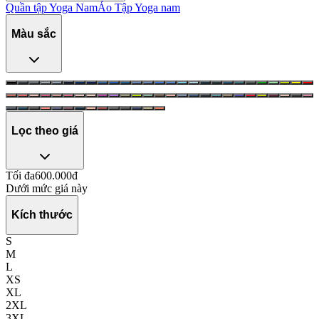
Quần tập Yoga Nam
Áo Tập Yoga nam
Màu sắc
Lọc theo giá
Tối đa
600.000
đ
Dưới mức giá này
Kích thước
S
M
L
XS
XL
2XL
3XL