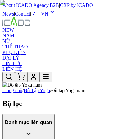
About ICADO
|
Agency
|
B2B
|
CXP by ICADO
News
|
Contact
|
🇻🇳
VN
NEW
NAM
NỮ
THỂ THAO
PHỤ KIỆN
ĐẠI LÝ
TIN TỨC
LIÊN HỆ
Trang chủ
/
Đồ Tập Yoga
/
Đồ tập Yoga nam
Bộ lọc
Danh mục liên quan