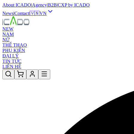
About ICADO
|
Agency
|
B2B
|
CXP by ICADO
News
|
Contact
|
🇻🇳
VN
NEW
NAM
NỮ
THỂ THAO
PHỤ KIỆN
ĐẠI LÝ
TIN TỨC
LIÊN HỆ