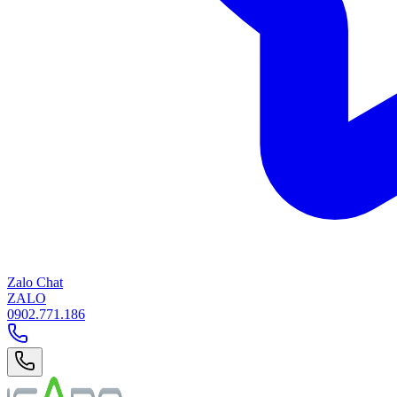
Zalo Chat
ZALO
0902.771.186