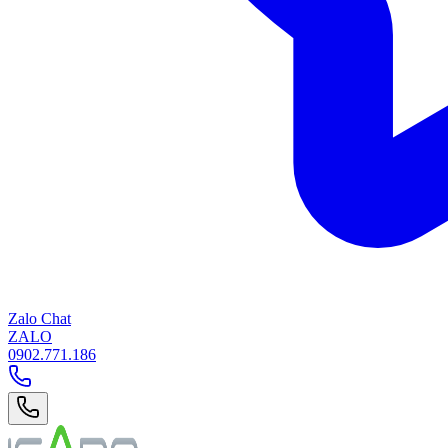
Zalo Chat
ZALO
0902.771.186