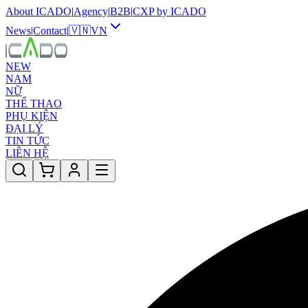
About ICADO
|
Agency
|
B2B
|
CXP by ICADO
News
|
Contact
|
🇻🇳
VN
NEW
NAM
NỮ
THỂ THAO
PHỤ KIỆN
ĐẠI LÝ
TIN TỨC
LIÊN HỆ