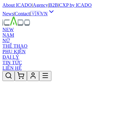
About ICADO
|
Agency
|
B2B
|
CXP by ICADO
News
|
Contact
|
🇻🇳
VN
NEW
NAM
NỮ
THỂ THAO
PHỤ KIỆN
ĐẠI LÝ
TIN TỨC
LIÊN HỆ