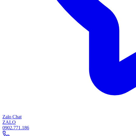
Zalo Chat
ZALO
0902.771.186