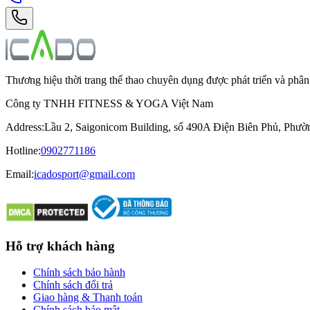
Thương hiệu thời trang thể thao chuyên dụng được phát triển và ph
Công ty TNHH FITNESS & YOGA Việt Nam
Address
:
Lầu 2, Saigonicom Building, số 490A Điện Biên Phủ, Phư
Hotline
:
0902771186
Email:
icadosport@gmail.com
Hỗ trợ khách hàng
Chính sách bảo hành
Chính sách đổi trả
Giao hàng & Thanh toán
Chính sách bảo mật