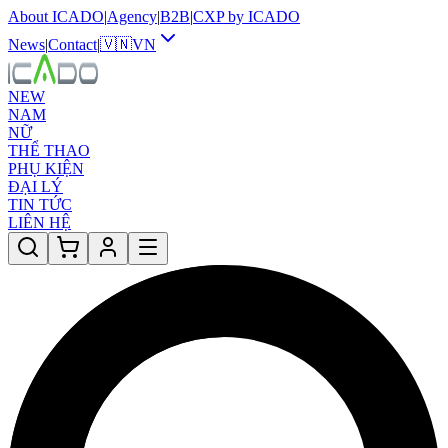
About ICADO
|
Agency
|
B2B
|
CXP by ICADO
News
|
Contact
|
🇻🇳
VN
NEW
NAM
NỮ
THỂ THAO
PHỤ KIỆN
ĐẠI LÝ
TIN TỨC
LIÊN HỆ