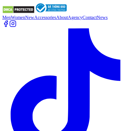
Men
Women
New
Accessories
About
Agency
Contact
News