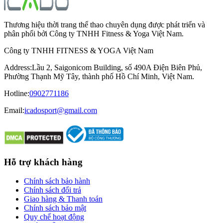
Thương hiệu thời trang thể thao chuyên dụng được phát triển và
phân phối bởi Công ty TNHH Fitness & Yoga Việt Nam.
Công ty TNHH FITNESS & YOGA Việt Nam
Address
:
Lầu 2, Saigonicom Building, số 490A Điện Biên Phủ,
Phường Thạnh Mỹ Tây, thành phố Hồ Chí Minh, Việt Nam.
Hotline
:
0902771186
Email:
icadosport@gmail.com
Hỗ trợ khách hàng
Chính sách bảo hành
Chính sách đổi trả
Giao hàng & Thanh toán
Chính sách bảo mật
Quy chế hoạt động