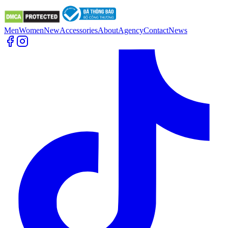
Men
Women
New
Accessories
About
Agency
Contact
News