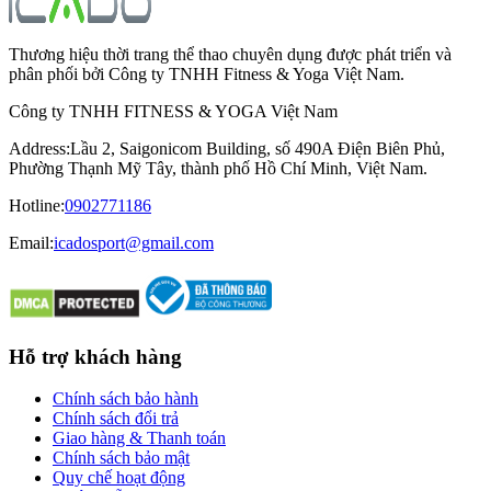
Thương hiệu thời trang thể thao chuyên dụng được phát triển và
phân phối bởi Công ty TNHH Fitness & Yoga Việt Nam.
Công ty TNHH FITNESS & YOGA Việt Nam
Address
:
Lầu 2, Saigonicom Building, số 490A Điện Biên Phủ,
Phường Thạnh Mỹ Tây, thành phố Hồ Chí Minh, Việt Nam.
Hotline
:
0902771186
Email:
icadosport@gmail.com
Hỗ trợ khách hàng
Chính sách bảo hành
Chính sách đổi trả
Giao hàng & Thanh toán
Chính sách bảo mật
Quy chế hoạt động