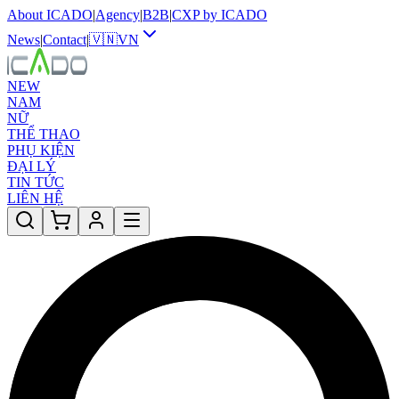
About ICADO
|
Agency
|
B2B
|
CXP by ICADO
News
|
Contact
|
🇻🇳
VN
NEW
NAM
NỮ
THỂ THAO
PHỤ KIỆN
ĐẠI LÝ
TIN TỨC
LIÊN HỆ