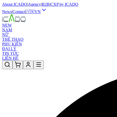
About ICADO
|
Agency
|
B2B
|
CXP by ICADO
News
|
Contact
|
🇻🇳
VN
NEW
NAM
NỮ
THỂ THAO
PHỤ KIỆN
ĐẠI LÝ
TIN TỨC
LIÊN HỆ