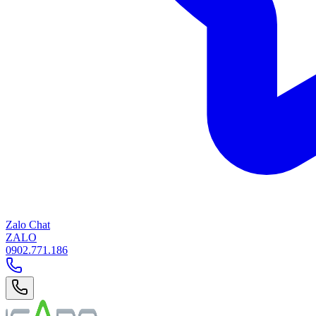
Zalo Chat
ZALO
0902.771.186