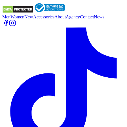
Men
Women
New
Accessories
About
Agency
Contact
News