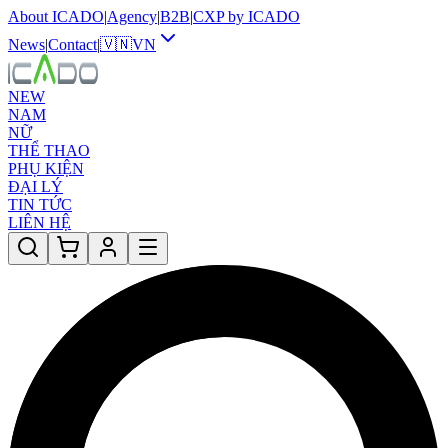
About ICADO
|
Agency
|
B2B
|
CXP by ICADO
News
|
Contact
|
🇻🇳
VN
NEW
NAM
NỮ
THỂ THAO
PHỤ KIỆN
ĐẠI LÝ
TIN TỨC
LIÊN HỆ