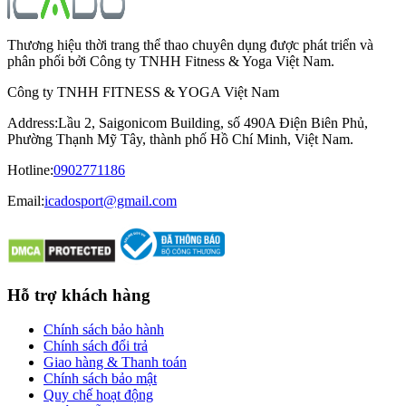
Thương hiệu thời trang thể thao chuyên dụng được phát triển và
phân phối bởi Công ty TNHH Fitness & Yoga Việt Nam.
Công ty TNHH FITNESS & YOGA Việt Nam
Address
:
Lầu 2, Saigonicom Building, số 490A Điện Biên Phủ,
Phường Thạnh Mỹ Tây, thành phố Hồ Chí Minh, Việt Nam.
Hotline
:
0902771186
Email:
icadosport@gmail.com
Hỗ trợ khách hàng
Chính sách bảo hành
Chính sách đổi trả
Giao hàng & Thanh toán
Chính sách bảo mật
Quy chế hoạt động