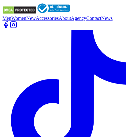
Men
Women
New
Accessories
About
Agency
Contact
News