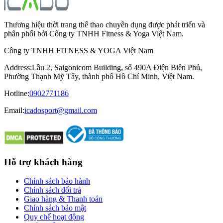
Thương hiệu thời trang thể thao chuyên dụng được phát triển và
phân phối bởi Công ty TNHH Fitness & Yoga Việt Nam.
Công ty TNHH FITNESS & YOGA Việt Nam
Address
:
Lầu 2, Saigonicom Building, số 490A Điện Biên Phủ,
Phường Thạnh Mỹ Tây, thành phố Hồ Chí Minh, Việt Nam.
Hotline
:
0902771186
Email:
icadosport@gmail.com
Hỗ trợ khách hàng
Chính sách bảo hành
Chính sách đổi trả
Giao hàng & Thanh toán
Chính sách bảo mật
Quy chế hoạt động