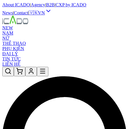
About ICADO
|
Agency
|
B2B
|
CXP by ICADO
News
|
Contact
|
🇻🇳
VN
NEW
NAM
NỮ
THỂ THAO
PHỤ KIỆN
ĐẠI LÝ
TIN TỨC
LIÊN HỆ