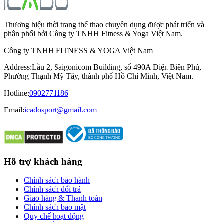
Thương hiệu thời trang thể thao chuyên dụng được phát triển và
phân phối bởi Công ty TNHH Fitness & Yoga Việt Nam.
Công ty TNHH FITNESS & YOGA Việt Nam
Address
:
Lầu 2, Saigonicom Building, số 490A Điện Biên Phủ,
Phường Thạnh Mỹ Tây, thành phố Hồ Chí Minh, Việt Nam.
Hotline
:
0902771186
Email:
icadosport@gmail.com
Hỗ trợ khách hàng
Chính sách bảo hành
Chính sách đổi trả
Giao hàng & Thanh toán
Chính sách bảo mật
Quy chế hoạt động