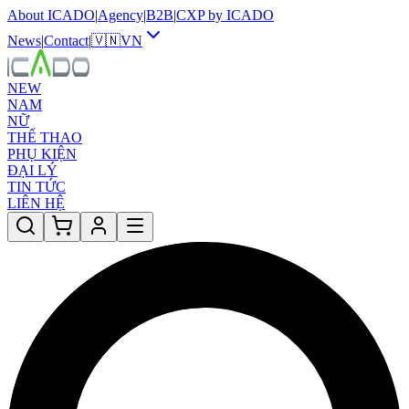
About ICADO
|
Agency
|
B2B
|
CXP by ICADO
News
|
Contact
|
🇻🇳
VN
NEW
NAM
NỮ
THỂ THAO
PHỤ KIỆN
ĐẠI LÝ
TIN TỨC
LIÊN HỆ