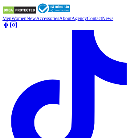
Men
Women
New
Accessories
About
Agency
Contact
News