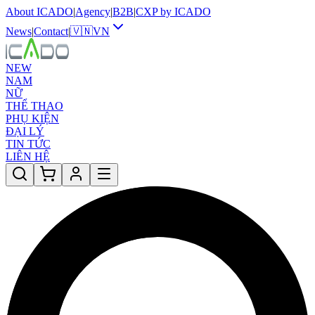
About ICADO
|
Agency
|
B2B
|
CXP by ICADO
News
|
Contact
|
🇻🇳
VN
NEW
NAM
NỮ
THỂ THAO
PHỤ KIỆN
ĐẠI LÝ
TIN TỨC
LIÊN HỆ