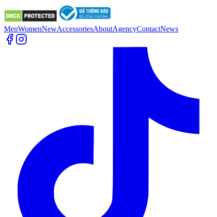
Men
Women
New
Accessories
About
Agency
Contact
News