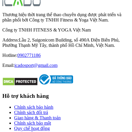
Thương hiệu thời trang thể thao chuyên dụng được phát triển và
phân phối bởi Công ty TNHH Fitness & Yoga Việt Nam.
Công ty TNHH FITNESS & YOGA Việt Nam
Address
:
Lầu 2, Saigonicom Building, số 490A Điện Biên Phủ,
Phường Thạnh Mỹ Tây, thành phố Hồ Chí Minh, Việt Nam.
Hotline
:
0902771186
Email:
icadosport@gmail.com
Hỗ trợ khách hàng
Chính sách bảo hành
Chính sách đổi trả
Giao hàng & Thanh toán
Chính sách bảo mật
Quy chế hoạt động