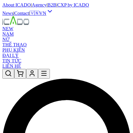
About ICADO
|
Agency
|
B2B
|
CXP by ICADO
News
|
Contact
|
🇻🇳
VN
NEW
NAM
NỮ
THỂ THAO
PHỤ KIỆN
ĐẠI LÝ
TIN TỨC
LIÊN HỆ