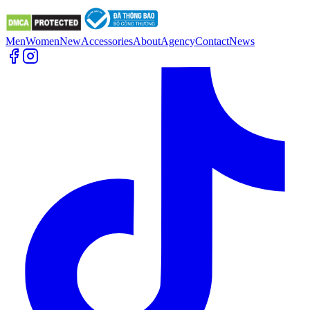
Men
Women
New
Accessories
About
Agency
Contact
News