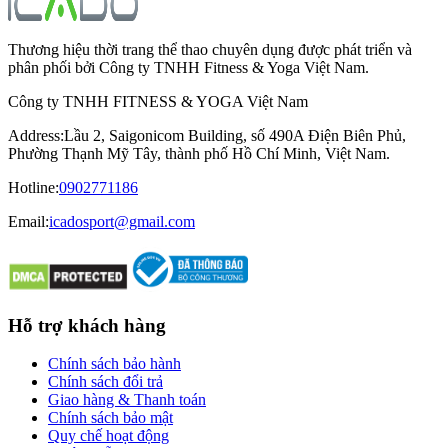
Thương hiệu thời trang thể thao chuyên dụng được phát triển và
phân phối bởi Công ty TNHH Fitness & Yoga Việt Nam.
Công ty TNHH FITNESS & YOGA Việt Nam
Address
:
Lầu 2, Saigonicom Building, số 490A Điện Biên Phủ,
Phường Thạnh Mỹ Tây, thành phố Hồ Chí Minh, Việt Nam.
Hotline
:
0902771186
Email:
icadosport@gmail.com
Hỗ trợ khách hàng
Chính sách bảo hành
Chính sách đổi trả
Giao hàng & Thanh toán
Chính sách bảo mật
Quy chế hoạt động