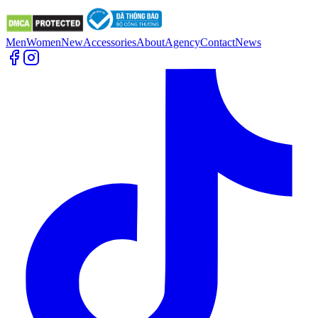
Men
Women
New
Accessories
About
Agency
Contact
News