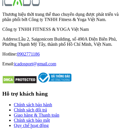
Thương hiệu thời trang thể thao chuyên dụng được phát triển và
phân phối bởi Công ty TNHH Fitness & Yoga Việt Nam.
Công ty TNHH FITNESS & YOGA Việt Nam
Address
:
Lầu 2, Saigonicom Building, số 490A Điện Biên Phủ,
Phường Thạnh Mỹ Tây, thành phố Hồ Chí Minh, Việt Nam.
Hotline
:
0902771186
Email:
icadosport@gmail.com
Hỗ trợ khách hàng
Chính sách bảo hành
Chính sách đổi trả
Giao hàng & Thanh toán
Chính sách bảo mật
Quy chế hoạt động