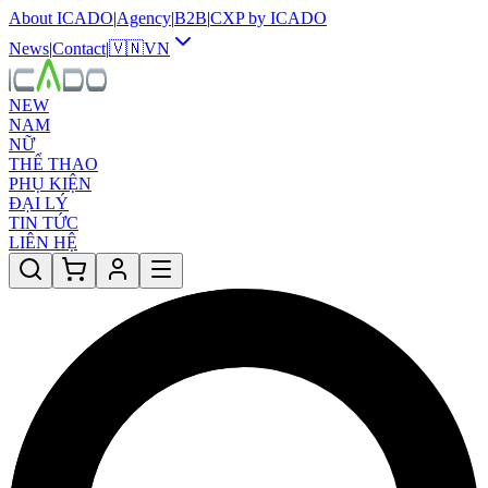
About ICADO
|
Agency
|
B2B
|
CXP by ICADO
News
|
Contact
|
🇻🇳
VN
NEW
NAM
NỮ
THỂ THAO
PHỤ KIỆN
ĐẠI LÝ
TIN TỨC
LIÊN HỆ