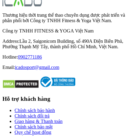
Thương hiệu thời trang thể thao chuyên dụng được phát triển và
phân phối bởi Công ty TNHH Fitness & Yoga Việt Nam.
Công ty TNHH FITNESS & YOGA Việt Nam
Address
:
Lầu 2, Saigonicom Building, số 490A Điện Biên Phủ,
Phường Thạnh Mỹ Tây, thành phố Hồ Chí Minh, Việt Nam.
Hotline
:
0902771186
Email:
icadosport@gmail.com
Hỗ trợ khách hàng
Chính sách bảo hành
Chính sách đổi trả
Giao hàng & Thanh toán
Chính sách bảo mật
Quy chế hoạt động