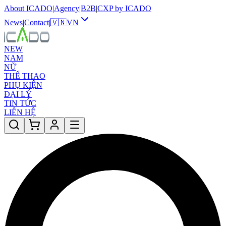
About ICADO
|
Agency
|
B2B
|
CXP by ICADO
News
|
Contact
|
🇻🇳
VN
NEW
NAM
NỮ
THỂ THAO
PHỤ KIỆN
ĐẠI LÝ
TIN TỨC
LIÊN HỆ