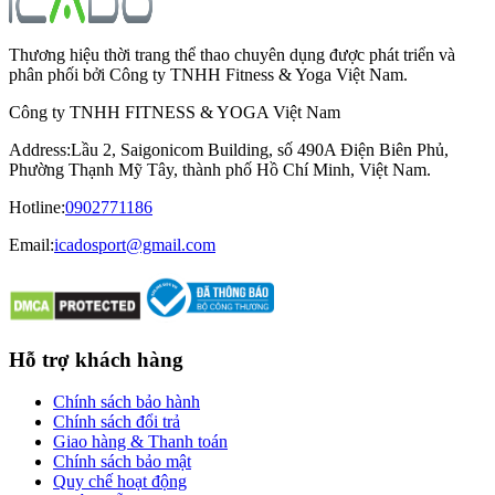
Thương hiệu thời trang thể thao chuyên dụng được phát triển và
phân phối bởi Công ty TNHH Fitness & Yoga Việt Nam.
Công ty TNHH FITNESS & YOGA Việt Nam
Address
:
Lầu 2, Saigonicom Building, số 490A Điện Biên Phủ,
Phường Thạnh Mỹ Tây, thành phố Hồ Chí Minh, Việt Nam.
Hotline
:
0902771186
Email:
icadosport@gmail.com
Hỗ trợ khách hàng
Chính sách bảo hành
Chính sách đổi trả
Giao hàng & Thanh toán
Chính sách bảo mật
Quy chế hoạt động