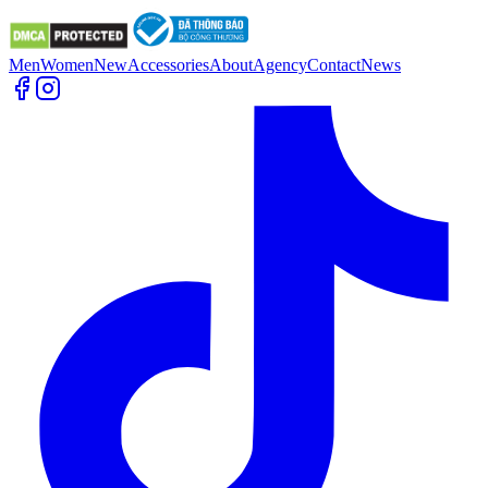
Men
Women
New
Accessories
About
Agency
Contact
News