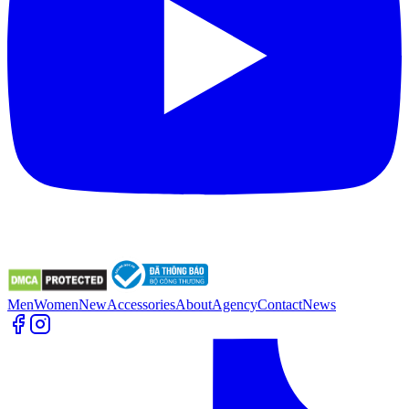
Men
Women
New
Accessories
About
Agency
Contact
News