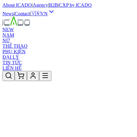
About ICADO
|
Agency
|
B2B
|
CXP by ICADO
News
|
Contact
|
🇻🇳
VN
NEW
NAM
NỮ
THỂ THAO
PHỤ KIỆN
ĐẠI LÝ
TIN TỨC
LIÊN HỆ