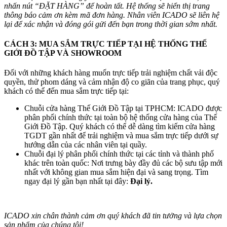
nhấn nút “ĐẶT HÀNG” để hoàn tất. Hệ thống sẽ hiển thị trang
thông báo cảm ơn kèm mã đơn hàng. Nhân viên ICADO sẽ liên hệ
lại để xác nhận và đóng gói gửi đến bạn trong thời gian sớm nhất.
CÁCH 3: MUA SẮM TRỰC TIẾP TẠI HỆ THỐNG THẾ
GIỚI ĐỒ TẬP VÀ SHOWROOM
Đối với những khách hàng muốn trực tiếp trải nghiệm chất vải độc
quyền, thử phom dáng và cảm nhận độ co giãn của trang phục, quý
khách có thể đến mua sắm trực tiếp tại:
Chuỗi cửa hàng Thế Giới Đồ Tập tại TPHCM: ICADO được
phân phối chính thức tại toàn bộ hệ thống cửa hàng của Thế
Giới Đồ Tập. Quý khách có thể dễ dàng tìm kiếm cửa hàng
TGDT gần nhất để trải nghiệm và mua sắm trực tiếp dưới sự
hướng dẫn của các nhân viên tại quầy.
Chuỗi đại lý phân phối chính thức tại các tỉnh và thành phố
khác trên toàn quốc: Nơi trưng bày đầy đủ các bộ sưu tập mới
nhất với không gian mua sắm hiện đại và sang trọng. Tìm
ngay đại lý gần bạn nhất tại đây:
Đại lý.
ICADO xin chân thành cảm ơn quý khách đã tin tưởng và lựa chọn
sản phẩm của chúng tôi!