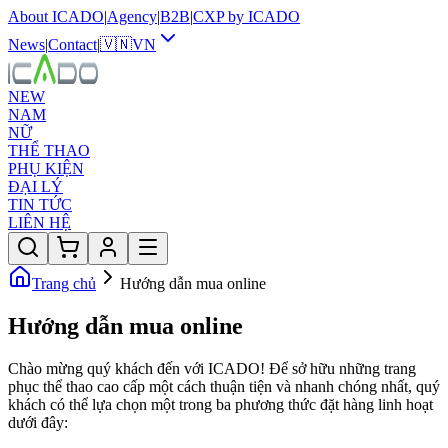
About ICADO
|
Agency
|
B2B
|
CXP by ICADO
News
|
Contact
|
🇻🇳
VN
NEW
NAM
NỮ
THỂ THAO
PHỤ KIỆN
ĐẠI LÝ
TIN TỨC
LIÊN HỆ
Trang chủ
Hướng dẫn mua online
Hướng dẫn mua online
Chào mừng quý khách đến với ICADO! Để sở hữu những trang
phục thể thao cao cấp một cách thuận tiện và nhanh chóng nhất, quý
khách có thể lựa chọn một trong ba phương thức đặt hàng linh hoạt
dưới đây: