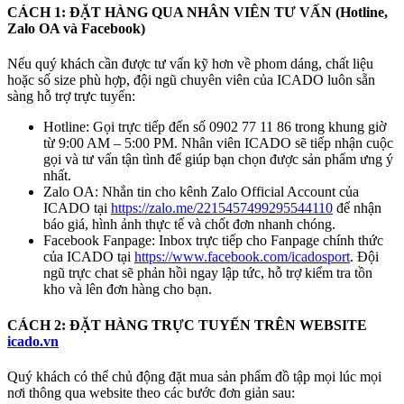
CÁCH 1: ĐẶT HÀNG QUA NHÂN VIÊN TƯ VẤN (Hotline,
Zalo OA và Facebook)
Nếu quý khách cần được tư vấn kỹ hơn về phom dáng, chất liệu
hoặc số size phù hợp, đội ngũ chuyên viên của ICADO luôn sẵn
sàng hỗ trợ trực tuyến:
Hotline: Gọi trực tiếp đến số 0902 77 11 86 trong khung giờ
từ 9:00 AM – 5:00 PM. Nhân viên ICADO sẽ tiếp nhận cuộc
gọi và tư vấn tận tình để giúp bạn chọn được sản phẩm ưng ý
nhất.
Zalo OA: Nhắn tin cho kênh Zalo Official Account của
ICADO tại
https://zalo.me/2215457499295544110
để nhận
báo giá, hình ảnh thực tế và chốt đơn nhanh chóng.
Facebook Fanpage: Inbox trực tiếp cho Fanpage chính thức
của ICADO tại
https://www.facebook.com/icadosport
. Đội
ngũ trực chat sẽ phản hồi ngay lập tức, hỗ trợ kiểm tra tồn
kho và lên đơn hàng cho bạn.
CÁCH 2: ĐẶT HÀNG TRỰC TUYẾN TRÊN WEBSITE
icado.vn
Quý khách có thể chủ động đặt mua sản phẩm đồ tập mọi lúc mọi
nơi thông qua website theo các bước đơn giản sau: