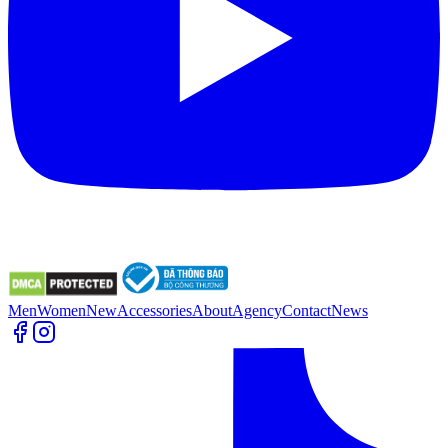
Men
Women
New
Accessories
About
Agency
Contact
News