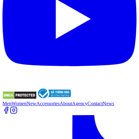
Men
Women
New
Accessories
About
Agency
Contact
News