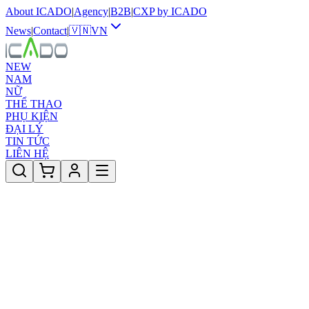
About ICADO
|
Agency
|
B2B
|
CXP by ICADO
News
|
Contact
|
🇻🇳
VN
NEW
NAM
NỮ
THỂ THAO
PHỤ KIỆN
ĐẠI LÝ
TIN TỨC
LIÊN HỆ