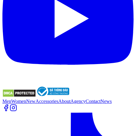
Men
Women
New
Accessories
About
Agency
Contact
News