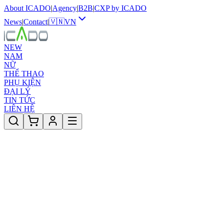
About ICADO
|
Agency
|
B2B
|
CXP by ICADO
News
|
Contact
|
🇻🇳
VN
NEW
NAM
NỮ
THỂ THAO
PHỤ KIỆN
ĐẠI LÝ
TIN TỨC
LIÊN HỆ