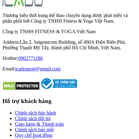
Thương hiệu thời trang thể thao chuyên dụng được phát triển và
phân phối bởi Công ty TNHH Fitness & Yoga Việt Nam.
Công ty TNHH FITNESS & YOGA Việt Nam
Address
:
Lầu 2, Saigonicom Building, số 490A Điện Biên Phủ,
Phường Thạnh Mỹ Tây, thành phố Hồ Chí Minh, Việt Nam.
Hotline
:
0902771186
Email:
icadosport@gmail.com
Hỗ trợ khách hàng
Chính sách bảo hành
Chính sách đổi trả
Giao hàng & Thanh toán
Chính sách bảo mật
Quy chế hoạt động