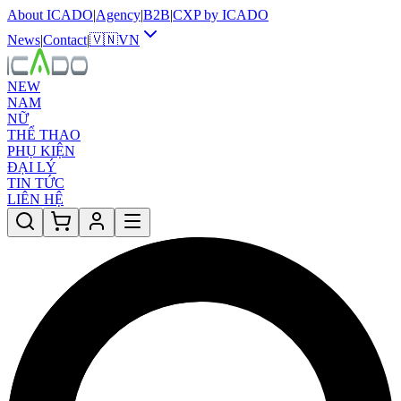
About ICADO
|
Agency
|
B2B
|
CXP by ICADO
News
|
Contact
|
🇻🇳
VN
NEW
NAM
NỮ
THỂ THAO
PHỤ KIỆN
ĐẠI LÝ
TIN TỨC
LIÊN HỆ