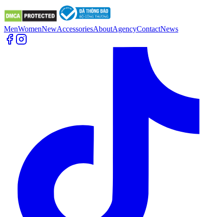
Men
Women
New
Accessories
About
Agency
Contact
News