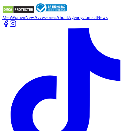
Men
Women
New
Accessories
About
Agency
Contact
News