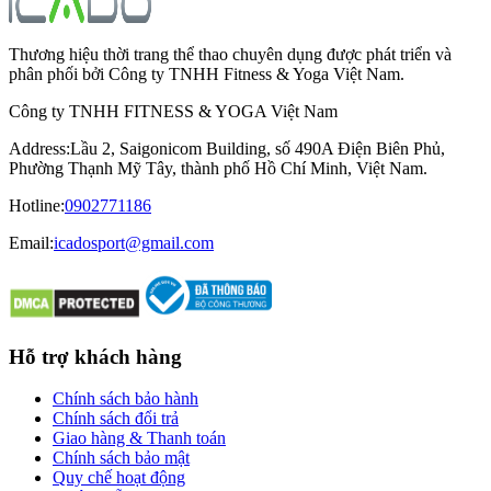
Thương hiệu thời trang thể thao chuyên dụng được phát triển và
phân phối bởi Công ty TNHH Fitness & Yoga Việt Nam.
Công ty TNHH FITNESS & YOGA Việt Nam
Address
:
Lầu 2, Saigonicom Building, số 490A Điện Biên Phủ,
Phường Thạnh Mỹ Tây, thành phố Hồ Chí Minh, Việt Nam.
Hotline
:
0902771186
Email:
icadosport@gmail.com
Hỗ trợ khách hàng
Chính sách bảo hành
Chính sách đổi trả
Giao hàng & Thanh toán
Chính sách bảo mật
Quy chế hoạt động