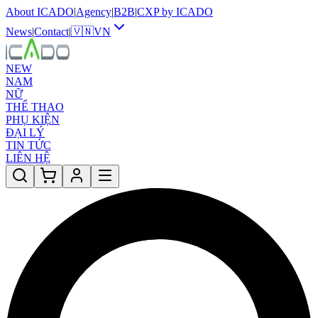
About ICADO
|
Agency
|
B2B
|
CXP by ICADO
News
|
Contact
|
🇻🇳
VN
NEW
NAM
NỮ
THỂ THAO
PHỤ KIỆN
ĐẠI LÝ
TIN TỨC
LIÊN HỆ