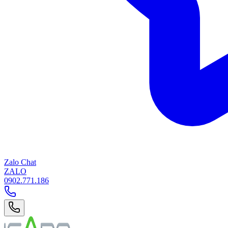
Zalo Chat
ZALO
0902.771.186