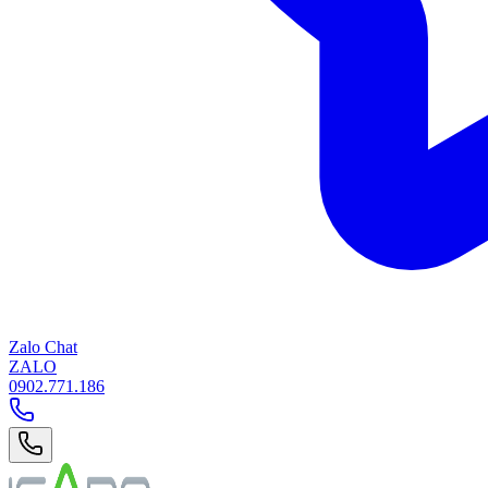
Zalo Chat
ZALO
0902.771.186