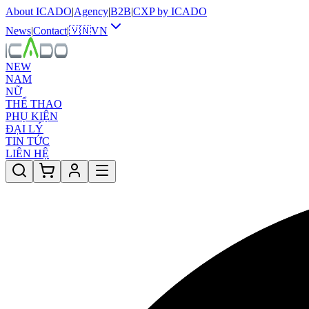
About ICADO
|
Agency
|
B2B
|
CXP by ICADO
News
|
Contact
|
🇻🇳
VN
NEW
NAM
NỮ
THỂ THAO
PHỤ KIỆN
ĐẠI LÝ
TIN TỨC
LIÊN HỆ