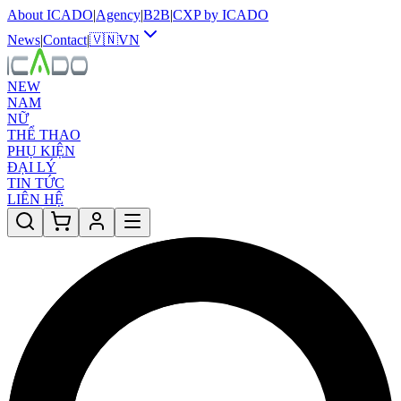
About ICADO
|
Agency
|
B2B
|
CXP by ICADO
News
|
Contact
|
🇻🇳
VN
NEW
NAM
NỮ
THỂ THAO
PHỤ KIỆN
ĐẠI LÝ
TIN TỨC
LIÊN HỆ