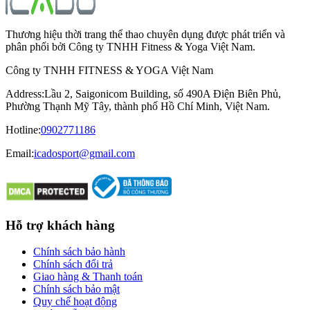
Thương hiệu thời trang thể thao chuyên dụng được phát triển và
phân phối bởi Công ty TNHH Fitness & Yoga Việt Nam.
Công ty TNHH FITNESS & YOGA Việt Nam
Address
:
Lầu 2, Saigonicom Building, số 490A Điện Biên Phủ,
Phường Thạnh Mỹ Tây, thành phố Hồ Chí Minh, Việt Nam.
Hotline
:
0902771186
Email:
icadosport@gmail.com
Hỗ trợ khách hàng
Chính sách bảo hành
Chính sách đổi trả
Giao hàng & Thanh toán
Chính sách bảo mật
Quy chế hoạt động