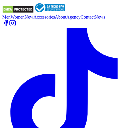
Men
Women
New
Accessories
About
Agency
Contact
News