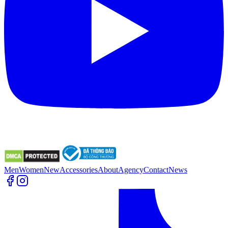
Men
Women
New
Accessories
About
Agency
Contact
News