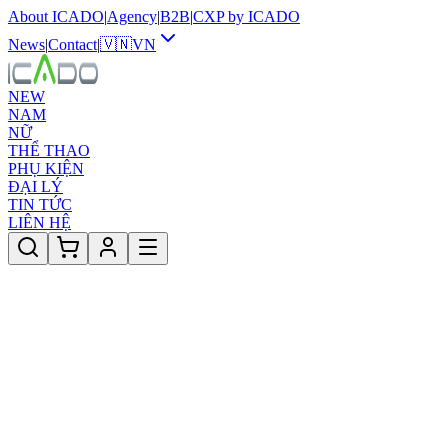
About ICADO
|
Agency
|
B2B
|
CXP by ICADO
News
|
Contact
|
🇻🇳
VN
NEW
NAM
NỮ
THỂ THAO
PHỤ KIỆN
ĐẠI LÝ
TIN TỨC
LIÊN HỆ